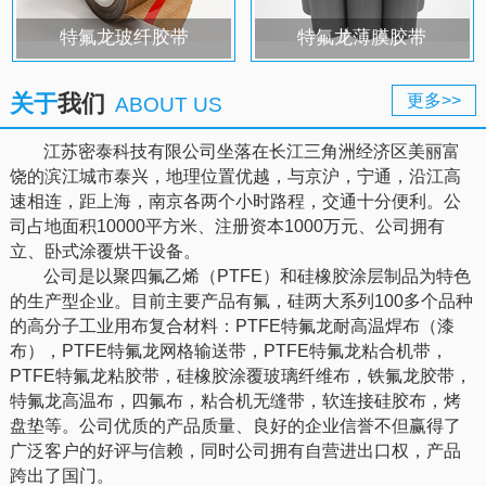
特氟龙玻纤胶带
特氟龙薄膜胶带
关于
我们
更多>>
ABOUT US
江苏密泰科技有限公司坐落在长江三角洲经济区美丽富
饶的滨江城市泰兴，地理位置优越，与京沪，宁通，沿江高
速相连，距上海，南京各两个小时路程，交通十分便利。公
司占地面积10000平方米、注册资本1000万元、公司拥有
立、卧式涂覆烘干设备。
公司是以聚四氟乙烯（PTFE）和硅橡胶涂层制品为特色
的生产型企业。目前主要产品有氟，硅两大系列100多个品种
的高分子工业用布复合材料：PTFE特氟龙耐高温焊布（漆
布），PTFE特氟龙网格输送带，PTFE特氟龙粘合机带，
PTFE特氟龙粘胶带，硅橡胶涂覆玻璃纤维布，铁氟龙胶带，
特氟龙高温布，四氟布，粘合机无缝带，软连接硅胶布，烤
盘垫等。公司优质的产品质量、良好的企业信誉不但赢得了
广泛客户的好评与信赖，同时公司拥有自营进出口权，产品
跨出了国门。